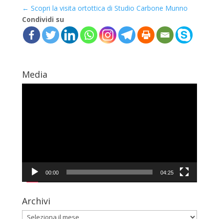
←
Scopri la visita ortottica di Studio Carbone Munno
Condividi su
Media
Video
Player
00:00
04:25
Archivi
Archivi