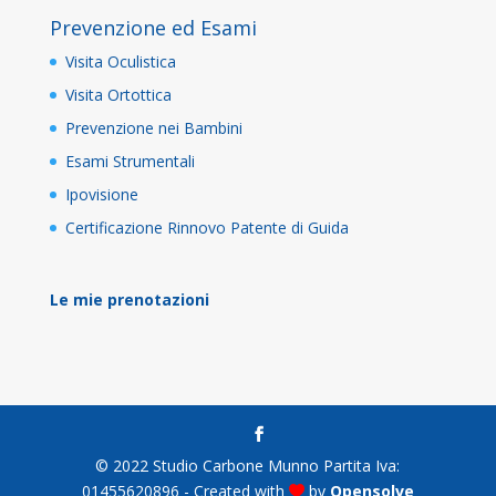
Prevenzione ed Esami
Visita Oculistica
Visita Ortottica
Prevenzione nei Bambini
Esami Strumentali
Ipovisione
Certificazione Rinnovo Patente di Guida
Le mie prenotazioni
© 2022 Studio Carbone Munno Partita Iva:
01455620896 - Created with
by
Opensolve
