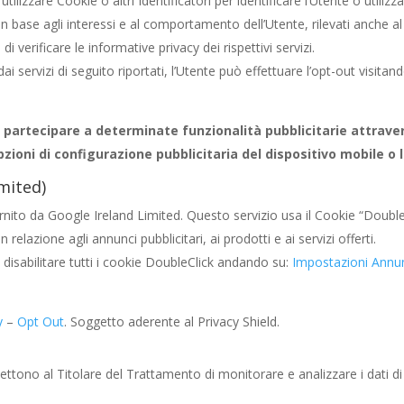
utilizzare Cookie o altri Identificatori per identificare l’Utente o utiliz
 in base agli interessi e al comportamento dell’Utente, rilevati anche al
 verificare le informative privacy dei rispettivi servizi.
dai servizi di seguito riportati, l’Utente può effettuare l’opt-out visitan
 partecipare a determinate funzionalità pubblicitarie attraver
zioni di configurazione pubblicitaria del dispositivo mobile o 
mited)
nito da Google Ireland Limited. Questo servizio usa il Cookie “DoubleCli
elazione agli annunci pubblicitari, ai prodotti e ai servizi offerti.
disabilitare tutti i cookie DoubleClick andando su:
Impostazioni Annu
y
–
Opt Out
. Soggetto aderente al Privacy Shield.
ettono al Titolare del Trattamento di monitorare e analizzare i dati di 