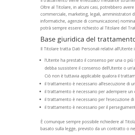
Il trattamento viene effettuato mediante strument
Oltre al Titolare, in alcuni casi, potrebbero aver
commerciale, marketing, legali, amministratori di 
informatiche, agenzie di comunicazione) nominat
potrà sempre essere richiesto al Titolare del Tr
Base giuridica del trattament
Il Titolare tratta Dati Personali relativi all’Utent
l’Utente ha prestato il consenso per una o più 
debba sussistere il consenso dell’Utente o un’a
Ciò non è tuttavia applicabile qualora il tratta
il trattamento è necessario all’esecuzione di u
il trattamento è necessario per adempiere un ob
il trattamento è necessario per l’esecuzione di u
il trattamento è necessario per il perseguimento
È comunque sempre possibile richiedere al Titolare
basato sulla legge, previsto da un contratto o n