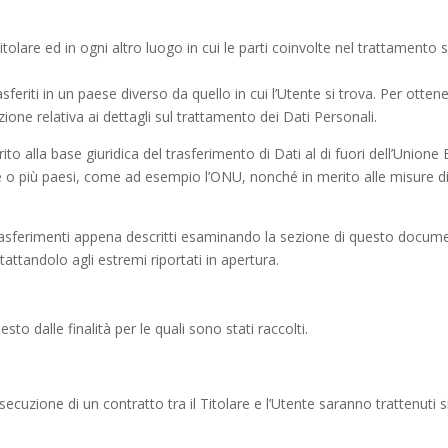
itolare ed in ogni altro luogo in cui le parti coinvolte nel trattamento s
feriti in un paese diverso da quello in cui l’Utente si trova. Per ottene
ione relativa ai dettagli sul trattamento dei Dati Personali.
ito alla base giuridica del trasferimento di Dati al di fuori dell’Unio
ue o più paesi, come ad esempio l’ONU, nonché in merito alle misure di
rasferimenti appena descritti esaminando la sezione di questo document
attandolo agli estremi riportati in apertura.
esto dalle finalità per le quali sono stati raccolti.
l’esecuzione di un contratto tra il Titolare e l’Utente saranno trattenut