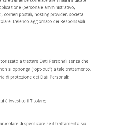
strettamente correlate alle finalità indicate.
 Applicazione (personale amministrativo,
, corrieri postali, hosting provider, società
olare. L’elenco aggiornato dei Responsabili
autorizzato a trattare Dati Personali senza che
e non si opponga (“opt-out”) a tale trattamento.
ria di protezione dei Dati Personali;
i è investito il Titolare;
rticolare di specificare se il trattamento sia