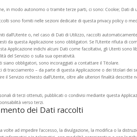
ione, in modo autonomo o tramite terze parti, ci sono: Cookie; Dati di
colti sono forniti nelle sezioni dedicate di questa privacy policy o medi
ti dall’Utente o, nel caso di Dati di Utilizzo, raccolti automaticament
iesti da questa Applicazione sono obbligatori. Se l’Utente rifiuta di c
uesta Applicazione indichi alcuni Dati come facoltativi, gli Utenti sono l
tà del Servizio o sulla sua operatività.
 siano obbligatori, sono incoraggiati a contattare il Titolare.
ti di tracciamento – da parte di questa Applicazione o dei titolari dei se
re il Servizio richiesto dall’Utente, oltre alle ulteriori finalità descri
onali di terzi ottenuti, pubblicati o condivisi mediante questa Applicazi
sponsabilità verso terzi.
amento dei Dati raccolti
a volte ad impedire l’accesso, la divulgazione, la modifica o la distru