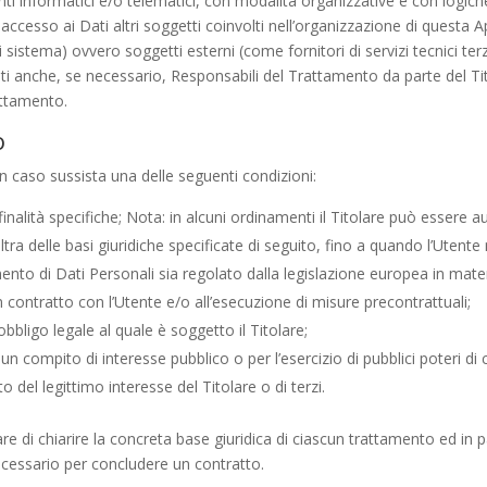
i informatici e/o telematici, con modalità organizzative e con logiche 
e accesso ai Dati altri soggetti coinvolti nell’organizzazione di questa
sistema) ovvero soggetti esterni (come fornitori di servizi tecnici terzi
i anche, se necessario, Responsabili del Trattamento da parte del Tit
attamento.
o
e in caso sussista una delle seguenti condizioni:
finalità specifiche; Nota: in alcuni ordinamenti il Titolare può essere 
ltra delle basi giuridiche specificate di seguito, fino a quando l’Utent
mento di Dati Personali sia regolato dalla legislazione europea in mate
n contratto con l’Utente e/o all’esecuzione di misure precontrattuali;
bligo legale al quale è soggetto il Titolare;
n compito di interesse pubblico o per l’esercizio di pubblici poteri di cu
 del legittimo interesse del Titolare o di terzi.
 di chiarire la concreta base giuridica di ciascun trattamento ed in pa
ecessario per concludere un contratto.