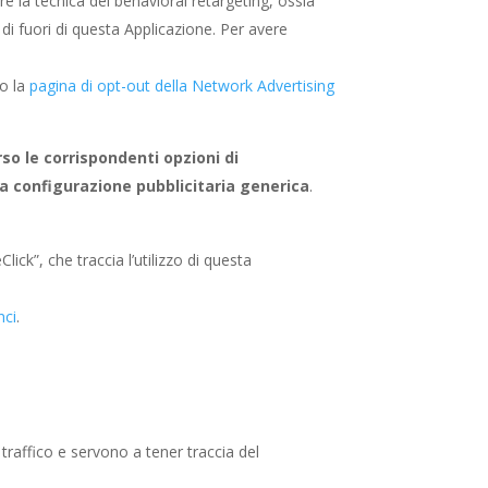
zare la tecnica del behavioral retargeting, ossia
 di fuori di questa Applicazione. Per avere
do la
pagina di opt-out della Network Advertising
so le corrispondenti opzioni di
la configurazione pubblicitaria generica
.
ck”, che traccia l’utilizzo di questa
nci
.
traffico e servono a tener traccia del