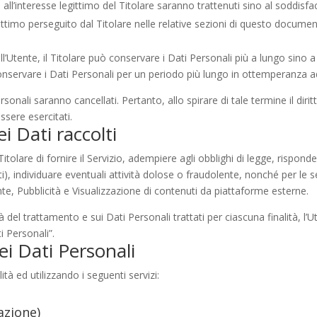
ili all’interesse legittimo del Titolare saranno trattenuti sino al soddi
egittimo perseguito dal Titolare nelle relative sezioni di questo docume
l’Utente, il Titolare può conservare i Dati Personali più a lungo sin
conservare i Dati Personali per un periodo più lungo in ottemperanza ad
onali saranno cancellati. Pertanto, allo spirare di tale termine il diritt
ssere esercitati.
i Dati raccolti
itolare di fornire il Servizio, adempiere agli obblighi di legge, risponde
parti), individuare eventuali attività dolose o fraudolente, nonché per le s
te, Pubblicità e Visualizzazione di contenuti da piattaforme esterne.
à del trattamento e sui Dati Personali trattati per ciascuna finalità, l’
i Personali”.
ei Dati Personali
ità ed utilizzando i seguenti servizi:
azione)