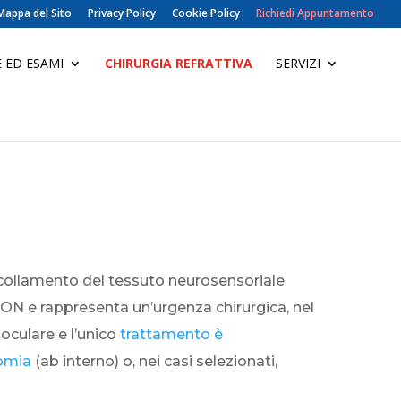
Mappa del Sito
Privacy Policy
Cookie Policy
Richiedi Appuntamento
 ED ESAMI
CHIRURGIA REFRATTIVA
SERVIZI
 scollamento del tessuto neurosensoriale
a ON e rappresenta un’urgenza chirurgica, nel
oculare e l’unico
trattamento è
tomia
(ab interno) o, nei casi selezionati,