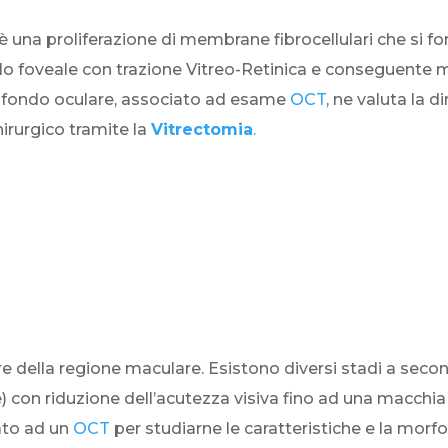
è una proliferazione di membrane fibrocellulari che si fo
lo foveale con trazione Vitreo-Retinica e conseguente 
el fondo oculare, associato ad esame
OCT
, ne valuta la 
irurgico tramite la
Vitrectomia
.
ore della regione maculare. Esistono diversi stadi a seco
con riduzione dell’acutezza visiva fino ad una macchia
ato ad un
OCT
per studiarne le caratteristiche e la morf