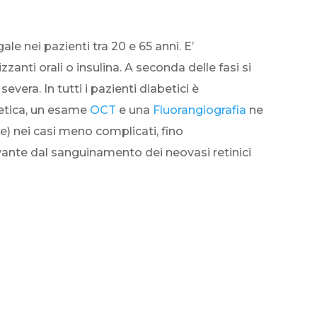
le nei pazienti tra 20 e 65 anni. E’
anti orali o insulina. A seconda delle fasi si
vera. In tutti i pazienti diabetici è
betica, un esame
OCT
e una
Fluorangiografia
ne
) nei casi meno complicati, fino
vante dal sanguinamento dei neovasi retinici