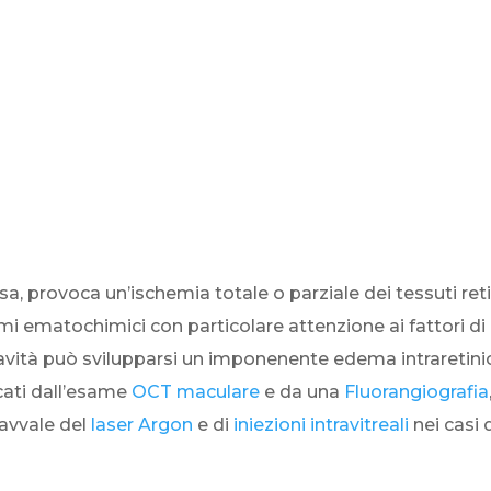
osa, provoca un’ischemia totale o parziale dei tessuti re
 esami ematochimici con particolare attenzione ai fattori
ravità può svilupparsi un imponenente edema intraretin
cati dall’esame
OCT maculare
e da una
Fluorangiografia
 avvale del
laser Argon
e di
iniezioni intravitreali
nei casi 