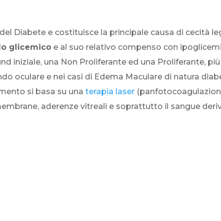
el Diabete e costituisce la principale causa di cecità lega
lo glicemico
e al suo relativo compenso con ipoglicemizz
niziale, una Non Proliferante ed una Proliferante, più se
ndo oculare e nei casi di Edema Maculare di natura dia
ttamento si basa su una
terapia laser
(panfotocoagulazione
embrane, aderenze vitreali e soprattutto il sangue deri