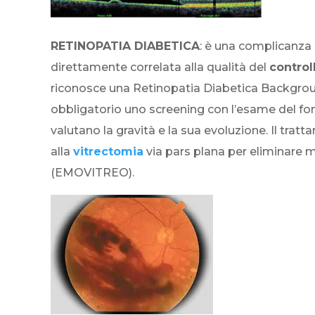
RETINOPATIA DIABETICA
: è una complicanza d
direttamente correlata alla qualità del
control
riconosce una Retinopatia Diabetica Background i
obbligatorio uno screening con l’esame del fo
valutano la gravità e la sua evoluzione. Il tra
alla
vitrectomia
via pars plana per eliminare m
(EMOVITREO).