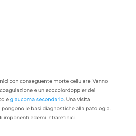
tinici con conseguente morte cellulare. Vanno
 di coagulazione e un ecocolordoppler dei
ico e
glaucoma secondario
. Una visita
, pongono le basi diagnostiche alla patologia.
di imponenti edemi intraretinici.