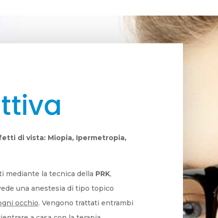
ttiva
fetti di vista: Miopia, Ipermetropia,
uti mediante la tecnica della
PRK
,
evede una anestesia di tipo topico
ogni occhio
. Vengono trattati entrambi
ientrare a casa con la terapia