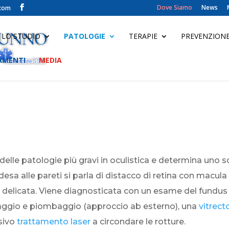
Dove Siamo
News
.com
LO STUDIO
PATOLOGIE
TERAPIE
PREVENZIONE
AMENTI
MEDIA
 delle patologie più gravi in oculistica e determina uno
desa alle pareti si parla di distacco di retina con macul
e delicata. Viene diagnosticata con un esame del fundus 
iaggio e piombaggio (approccio ab esterno), una
vitrec
ssivo
trattamento laser
a circondare le rotture.