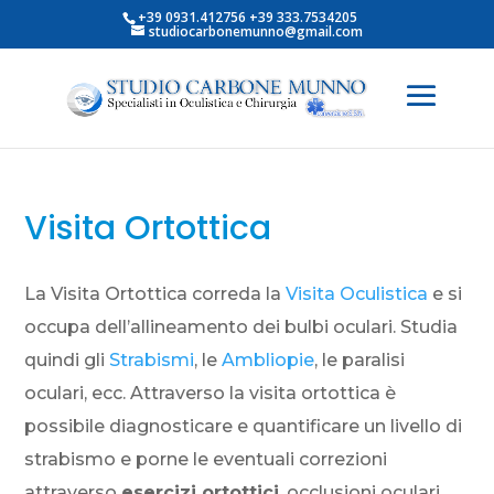
+39 0931.412756 +39 333.7534205
studiocarbonemunno@gmail.com
Visita Ortottica
La Visita Ortottica correda la
Visita Oculistica
e si
occupa dell’allineamento dei bulbi oculari. Studia
quindi gli
Strabismi
, le
Ambliopie
, le paralisi
oculari, ecc. Attraverso la visita ortottica è
possibile diagnosticare e quantificare un livello di
strabismo e porne le eventuali correzioni
attraverso
esercizi ortottici
, occlusioni oculari,